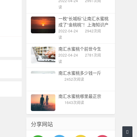
栽培“数智桃”
2022-04-24
2997次阅
读
一枚“长城标”让南汇水蜜桃
成了“金桃桃”！上海知识产
权质押融资额10年10倍的
2022-04-24
2942次阅
秘诀何在?
读
南汇水蜜桃个前世今生
2022-04-24
2781次阅
读
南汇水蜜桃多少钱一斤
2452次阅读
南汇水蜜桃哪里最正宗
1643次阅读
分享网站