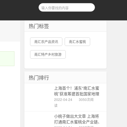
热门标签
南汇农产品资讯
南汇水蜜桃
南汇特产乡村旅游
热门排行
上海首个！浦东“南汇水蜜
桃”获准筹建首批国家地理
标志产品保护示范区
2022-04-24
3050次阅
读
小桃子做出大文章 上海将
打通南汇水蜜桃全产业链、